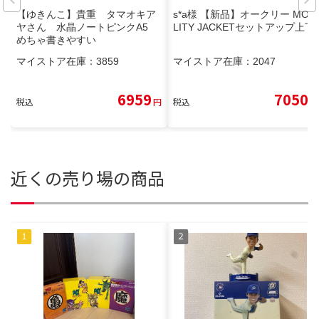
【ゆきんこ】貴重 タマオキア
s*a様 【新品】オークリー MOBI
ヤさん 水晶ノートピンクA5
LITY JACKETセットアップ上下
めちゃ書きやすい
マイストア在庫：
3859
マイストア在庫：
2047
6959
7050
税込
円
税込
円
近くの売り場の商品