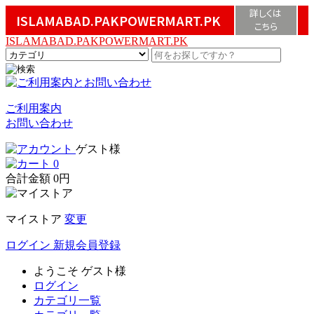
詳しくは
ISLAMABAD.PAKPOWERMART.PK
こちら
ISLAMABAD.PAKPOWERMART.PK
ご利用案内
お問い合わせ
ゲスト様
0
合計金額
0円
マイストア
変更
ログイン
新規会員登録
ようこそ
ゲスト様
ログイン
カテゴリ一覧