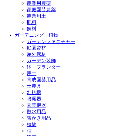
農業用農薬
家庭園芸農薬
農業用土
肥料
飼料
ガーデニング・植物
ガーデンファニチャー
庭園資材
屋外床材
ガーデン装飾
鉢・プランター
用土
育成園芸用品
土農具
刈払機
噴霧器
園芸機器
散水用品
雪かき用品
植物
種