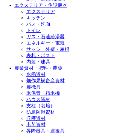
エクステリア・住設機器
エクステリア
キッチン
バス・洗面
トイレ
ガス・石油給湯器
エネルギー・電気
サッシ・外壁・屋根
表札・ポスト
内装・建具
農業資材・肥料・農薬
水稲資材
畑作果樹畜産資材
農機具
米保管・精米機
ハウス資材
支柱（栽培）
防鳥防獣資材
収穫資材
出荷資材
昇降器具・運搬具