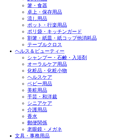
箸・食器
卓上・保存用品
流し用品
ポット・行楽用品
ポリ袋・キッチンガード
割箸・紙皿・紙コップ他消耗品
テーブルクロス
ヘルス＆ビューティー
シャンプー・石鹸・入浴剤
オーラルケア用品
化粧品・化粧小物
ヘルスケア
ベビー用品
美粧用品
手芸・和洋裁
シニアケア
介護用品
香水
郵便関係
老眼鏡・メガネ
文具・事務用品