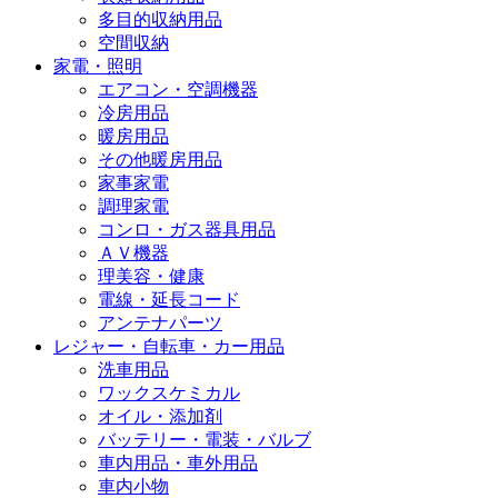
多目的収納用品
空間収納
家電・照明
エアコン・空調機器
冷房用品
暖房用品
その他暖房用品
家事家電
調理家電
コンロ・ガス器具用品
ＡＶ機器
理美容・健康
電線・延長コード
アンテナパーツ
レジャー・自転車・カー用品
洗車用品
ワックスケミカル
オイル・添加剤
バッテリー・電装・バルブ
車内用品・車外用品
車内小物