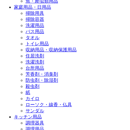
魚・爬虫類用品
家庭用品・日用品
掃除用具
掃除容器
洗濯用品
バス用品
タオル
トイレ用品
収納用品・収納保護用品
住居洗剤
洗濯洗剤
台所用品
芳香剤・消臭剤
防虫剤・除湿剤
殺虫剤
紙
カイロ
ローソク・線香・仏具
サンダル
キッチン用品
調理器具
調理用品