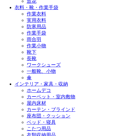
造花
衣料・靴・作業手袋
作業衣料
実用衣料
防寒用品
作業手袋
雨合羽
作業小物
靴下
長靴
ワークシューズ
一般靴、小物
傘
インテリア・家具・収納
ホームデコ
カーペット・室内敷物
屋内床材
カーテン・ブラインド
座布団・クッション
ベッド・寝具
こたつ用品
衣類収納用品