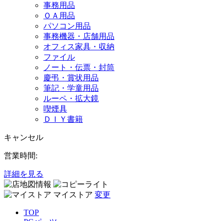
事務用品
ＯＡ用品
パソコン用品
事務機器・店舗用品
オフィス家具・収納
ファイル
ノート・伝票・封筒
慶弔・賞状用品
筆記・学童用品
ルーペ・拡大鏡
喫煙具
ＤＩＹ書籍
キャンセル
営業時間:
詳細を見る
マイストア
変更
TOP