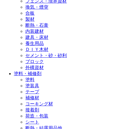
フェンス・境界資材
換気・煙突
合板
製材
断熱・石膏
内装建材
建具・床材
養生用品
ＤＩＹ木材
セメント・砂・砂利
ブロック
外構資材
塗料・補修剤
塗料
塗装具
テープ
補修材
コーキング材
接着剤
荷造・包装
シート
断熱・結露用品他