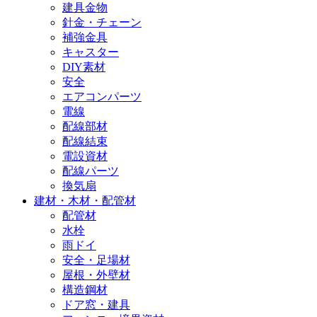
建具金物
針金・チェーン
補強金具
キャスター
DIY素材
安全
エアコンパーツ
電線
配線部材
配線結束
電設資材
配線パーツ
換気扇
建材・木材・配管材
配管材
水栓
雨ドイ
安全・足場材
屋根・外壁材
構造鋼材
ドア窓・建具