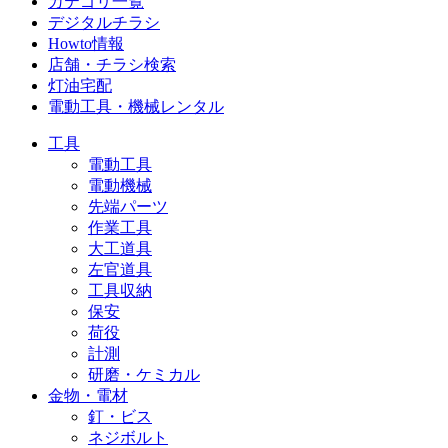
カテゴリ一覧
デジタルチラシ
Howto情報
店舗・チラシ検索
灯油宅配
電動工具・機械レンタル
工具
電動工具
電動機械
先端パーツ
作業工具
大工道具
左官道具
工具収納
保安
荷役
計測
研磨・ケミカル
金物・電材
釘・ビス
ネジボルト