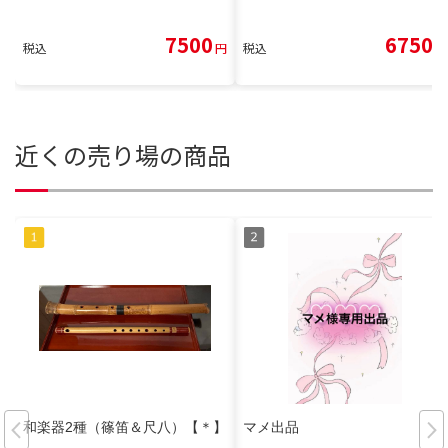
7500
6750
税込
円
税込
円
近くの売り場の商品
和楽器2種（篠笛＆尺八）【＊】
マメ出品