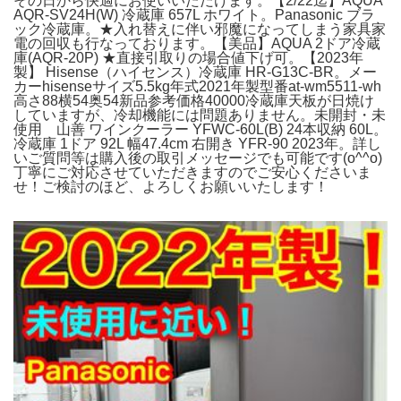
その日から快適にお使いいただけます。【2/22迄】AQUA
AQR-SV24H(W) 冷蔵庫 657L ホワイト。Panasonic ブラ
ック冷蔵庫。★入れ替えに伴い邪魔になってしまう家具家
電の回収も行なっております。【美品】AQUA 2ドア冷蔵
庫(AQR-20P) ★直接引取りの場合値下げ可。【2023年
製】 Hisense（ハイセンス）冷蔵庫 HR-G13C-BR。メー
カーhisenseサイズ5.5kg年式2021年製型番at-wm5511-wh
高さ88横54奥54新品参考価格40000冷蔵庫天板が日焼け
していますが、冷却機能には問題ありません。未開封・未
使用 山善 ワインクーラー YFWC-60L(B) 24本収納 60L。
冷蔵庫 1ドア 92L 幅47.4cm 右開き YFR-90 2023年。詳し
いご質問等は購入後の取引メッセージでも可能です(o^^o)
丁寧にご対応させていただきますのでご安心くださいま
せ！ご検討のほど、よろしくお願いいたします！