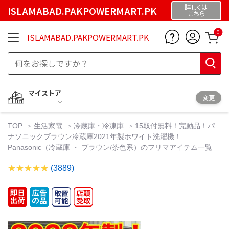
詳しくは
ISLAMABAD.PAKPOWERMART.PK
こちら
0
ISLAMABAD.PAKPOWERMART.PK
マイストア
変更
TOP
生活家電
冷蔵庫・冷凍庫
15取付無料！完動品！パ
ナソニックブラウン冷蔵庫2021年製ホワイト洗濯機！
Panasonic（冷蔵庫 ・ ブラウン/茶色系）のフリマアイテム一覧
(3889)