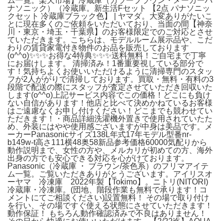
ム一覧。楽天市場】冷蔵庫（カラーブラウン・メーカーパ
ナソニック）（冷蔵庫。新生活Fセット 【2点 パナソニッ
クセット 冷蔵庫ブラック色】 | ヤマダ。大変ありがたいこ
とに現在多くのご依頼をいただいており、当面の間【神奈
川・東京・埼玉・千葉県】のお客様限定でのご対応とさせ
ていただきます。こちらは、モデルルーム展示品や、こだ
わりの賃貸家電付き物件のお品を販売しております
(o^^o)✨✨✨お得な4特典✨✨✨送料無料！ご自宅まで丁寧
にお届けします。 清掃済み！1番重要視している部分で
す！気持ちよくお使いいただけるように清掃専門のスタッ
フが2人ががりで清掃しております。買取・無料・有料の3
段階で配送の際にスタッフが査定させていただき回収いた
します(o^^o)上記サービス内容でこの価格！どこにも負け
ない自信があります！他店と比べて決めかねているお客様
はご遠慮なくお申し付けください！どこまでも競わせてい
ただきます！・商品詳細洗濯機外置きで使用されていたた
め、外装にはやや使用感ございますが中身は美品です。メ
ーカーPanasonicサイズ138L年式17年モデル型番nr-
b149w-t高さ111横48奥58新品参考価格60000気配りから
動作説明まで、女性の方や、メルカリが初めての方、海外
出身の方でも安心できる対応を心がけております。
Panasonic（冷蔵庫 ・ ブラウン/茶色系）のフリマアイテ
ム一覧。ご覧いただきありがとうございます。アイリスオ
ーヤマ 冷凍庫 2022年製【Tokimo】。ニトリ(NITORI)
冷蔵庫・冷凍庫。(団地、階段作業も無料で承ります！コ
メントにてご相談ください)設置無料！ その場で取り付け
を行い、その場ですぐ使える状態にさせていただきます！
動作保証！ もちろん動作確認済みで不良はありません！