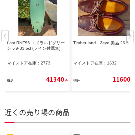
Lost RNF96 エメラルドグリー
Timber land 3eye 美品 26.5
ン 5’9-33.5cl (フイン付属無)
マイストア在庫：
2773
マイストア在庫：
1632
41340
11600
税込
円
税込
円
近くの売り場の商品