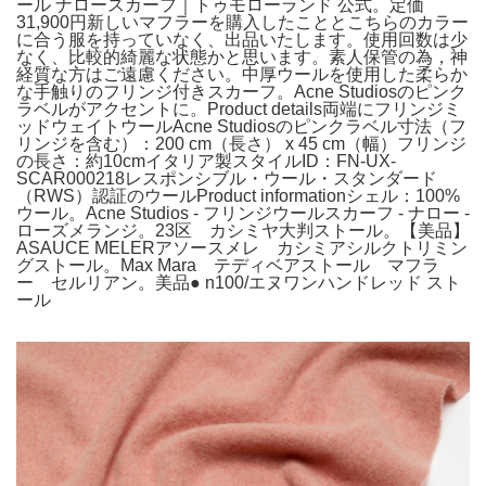
ール ナロースカーフ｜トゥモローランド 公式。定価
31,900円新しいマフラーを購入したこととこちらのカラー
に合う服を持っていなく、出品いたします。使用回数は少
なく、比較的綺麗な状態かと思います。素人保管の為，神
経質な方はご遠慮ください。中厚ウールを使用した柔らか
な手触りのフリンジ付きスカーフ。Acne Studiosのピンク
ラベルがアクセントに。Product details両端にフリンジミ
ッドウェイトウールAcne Studiosのピンクラベル寸法（フ
リンジを含む）：200 cm（長さ） x 45 cm（幅）フリンジ
の長さ：約10cmイタリア製スタイルID：FN-UX-
SCAR000218レスポンシブル・ウール・スタンダード
（RWS）認証のウールProduct informationシェル：100%
ウール。Acne Studios - フリンジウールスカーフ - ナロー -
ローズメランジ。23区 カシミヤ大判ストール。【美品】
ASAUCE MELERアソースメレ カシミアシルクトリミン
グストール。Max Mara テディベアストール マフラ
ー セルリアン。美品● n100/エヌワンハンドレッド スト
ール