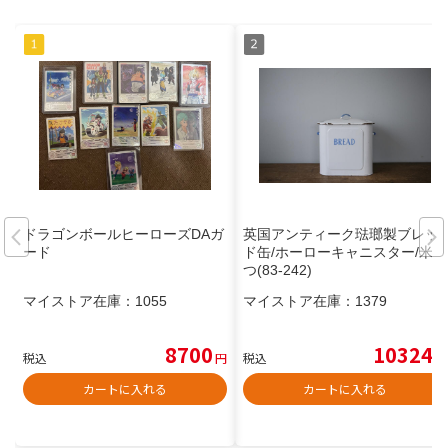
ドラゴンボールヒーローズDAガ
英国アンティーク琺瑯製ブレッ
ード
ド缶/ホーローキャニスター/米び
つ(83-242)
マイストア在庫：
1055
マイストア在庫：
1379
8700
10324
税込
円
税込
円
カートに入れる
カートに入れる