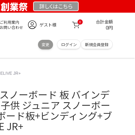
K 創業祭
詳しくは
こちら
合計金額
ご利用案内
0
ゲスト様
0円
お問い合わせ
変更
ログイン
新規会員登録
IVE JR+
cm スノーボード 板 バインデ
 子供 ジュニア スノーボー
 ボード板+ビンディング+ブ
E JR+