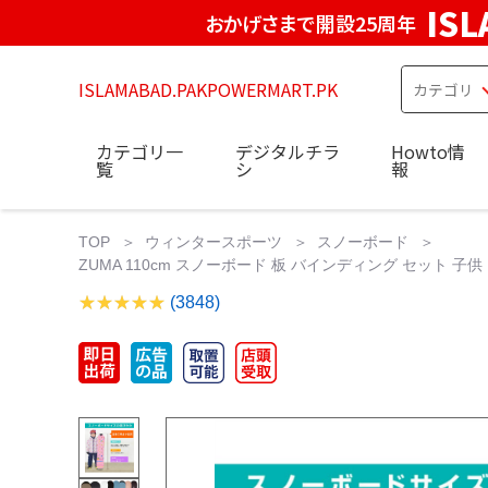
IS
おかげさまで開設25周年
ISLAMABAD.PAKPOWERMART.PK
カテゴリ一
デジタルチラ
Howto情
覧
シ
報
TOP
ウィンタースポーツ
スノーボード
ZUMA 110cm スノーボード 板 バインディング セット 子供
(3848)