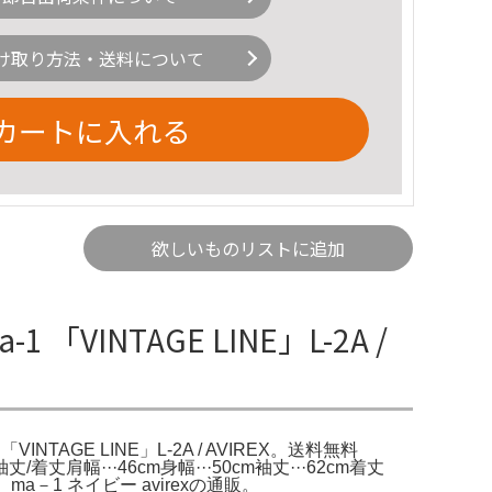
け取り方法・送料について
カートに入れる
欲しいものリストに追加
「VINTAGE LINE」L-2A /
「VINTAGE LINE」L-2A / AVIREX。送料無料
丈/着丈肩幅···46cm身幅···50cm袖丈···62cm着丈
a－1 ネイビー avirexの通販。