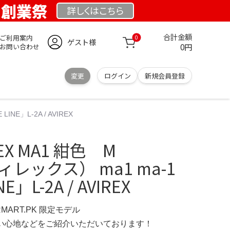
K 創業祭
詳しくは
こちら
合計金額
ご利用案内
0
ゲスト様
0円
お問い合わせ
変更
ログイン
新規会員登録
NE」L-2A / AVIREX
X MA1 紺色 M
ヴィレックス） ma1 ma-1
E」L-2A / AVIREX
RMART.PK 限定モデル
の使い心地などをご紹介いただいております！