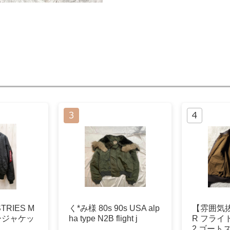
TRIES M
く*み様 80s 90s USA alp
【雰囲気抜
リージャケッ
ha type N2B flight j
R フライ
2 ゴート