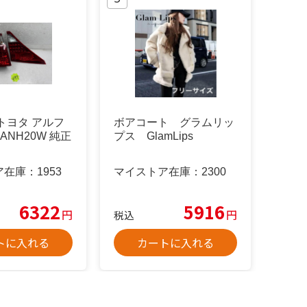
 トヨタ アルフ
ボアコート グラムリッ
 ANH20W 純正
プス GlamLips
ア在庫：
1953
マイストア在庫：
2300
6322
5916
円
円
税込
トに入れる
カートに入れる