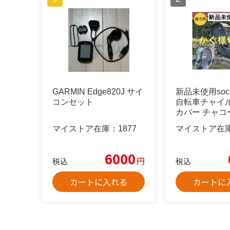
GARMIN Edge820J サイ
新品未使用soc
コンセット
自転車チャイ
カバー チャコ
マイストア在庫：
1877
マイストア在
6000
円
税込
税込
カートに入れる
カートに