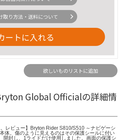
け取り方法・送料について
カートに入れる
欲しいものリストに追加
yton Global Officialの詳細情
ンポ。レビュー】Bryton Rider S810/S510 ～ナビゲーシ
ューター 本体。傷のように見えるのはその保護シールに付い
ブルベ。開封し、1ライドだけ使用しました。画面の保護シ