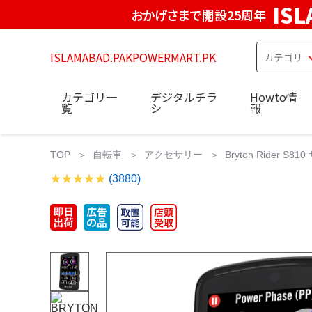
IS
おかげさまで開設25周年
ISLAMABAD.PAKPOWERMART.PK
カテゴリ一
デジタルチラ
Howto情
覧
シ
報
TOP
自転車
アクセサリー
Bryton Rider S81
(3880)