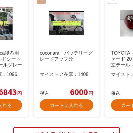
ca後ろ用
coconara バッテリーグ
TOYOTA
ルドシート
レードアップ分
ァード 20
ールグレー
左テール
庫：
1096
マイストア在庫：
1408
マイスト
6843
6000
円
円
税込
税込
入れる
カートに入れる
カー