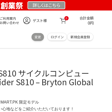
K 創業祭
詳しくは
こちら
合計金額
ご利用案内
0
ゲスト様
0円
お問い合わせ
変更
ログイン
新規会員登録
der S810 サイクルコンピュー
der S810 – Bryton Global
RMART.PK 限定モデル
の使い心地などをご紹介いただいております！