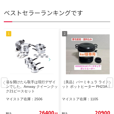
ベストセラーランキングです
箱を開けたら取手は現行デザイ
［美品］バーミキュラ ライスポ
ンでした。Amway クイーンクッ
ット ポットヒーター PH23A-SV
ク21ピースセット
マイストア在庫：
2506
マイストア在庫：
1105
26400
20900
税込
円
税込
円