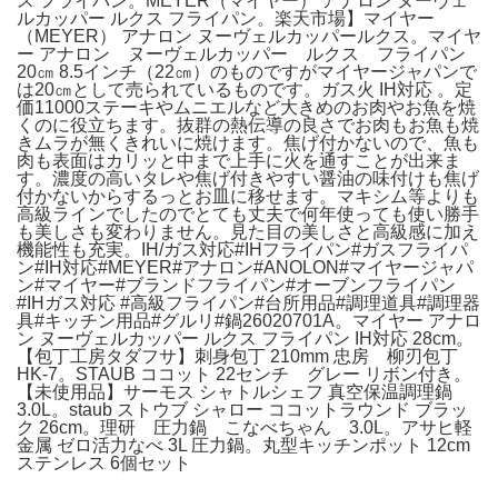
ス フライパン。MEYER（マイヤー） アナロン ヌーヴェ
ルカッパー ルクス フライパン。楽天市場】マイヤー
（MEYER） アナロン ヌーヴェルカッパールクス。マイヤ
ー アナロン ヌーヴェルカッパー ルクス フライパン
20㎝ 8.5インチ（22㎝）のものですがマイヤージャパンで
は20㎝として売られているものです。ガス火 IH対応 。定
価11000ステーキやムニエルなど大きめのお肉やお魚を焼
くのに役立ちます。抜群の熱伝導の良さでお肉もお魚も焼
きムラが無くきれいに焼けます。焦げ付かないので、魚も
肉も表面はカリッと中まで上手に火を通すことが出来ま
す。濃度の高いタレや焦げ付きやすい醤油の味付けも焦げ
付かないからするっとお皿に移せます。マキシム等よりも
高級ラインでしたのでとても丈夫で何年使っても使い勝手
も美しさも変わりません。見た目の美しさと高級感に加え
機能性も充実。IH/ガス対応#IHフライパン#ガスフライパ
ン#IH対応#MEYER#アナロン#ANOLON#マイヤージャパ
ン#マイヤー#ブランドフライパン#オーブンフライパン
#IHガス対応 #高級フライパン#台所用品#調理道具#調理器
具#キッチン用品#グルリ#鍋26020701A。マイヤー アナロ
ン ヌーヴェルカッパー ルクス フライパン IH対応 28cm。
【包丁工房タダフサ】刺身包丁 210mm 忠房 柳刃包丁
HK-7。STAUB ココット 22センチ グレー リボン付き。
【未使用品】サーモス シャトルシェフ 真空保温調理鍋
3.0L。staub ストウブ シャロー ココットラウンド ブラッ
ク 26cm。理研 圧力鍋 こなべちゃん 3.0L。アサヒ軽
金属 ゼロ活力なべ 3L 圧力鍋。丸型キッチンポット 12cm
ステンレス 6個セット