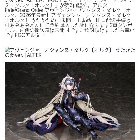
の夢Ver. | ALTER。FGO」より「アヴェンジャー／ジャン
ヌ・ダルク〔オルタ〕」が第3再臨の。アルター
Fate/Grand Order アヴェンジャー/ジャンヌ・ダルク〔オ
ルタ。2026年最新】アヴェンジャー／ジャンヌ・ダルク
〔オルタ〕 うたかたの。未開封正規品、即日配送手続き
可あみあみさんにて予約購入した物になります2重ダンボ
ール、内側の輸送箱は未開封ですご検討頂けましたら幸い
ですFGOアルター