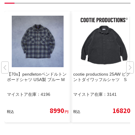
【70s】pendletonペンドルトン
cootie productions 25AW ピグメ
ボードシャツ USA製 ブルー M
ントダイワッフルシャツ S
マイストア在庫：
4196
マイストア在庫：
3141
8990
16820
税込
円
税込
円