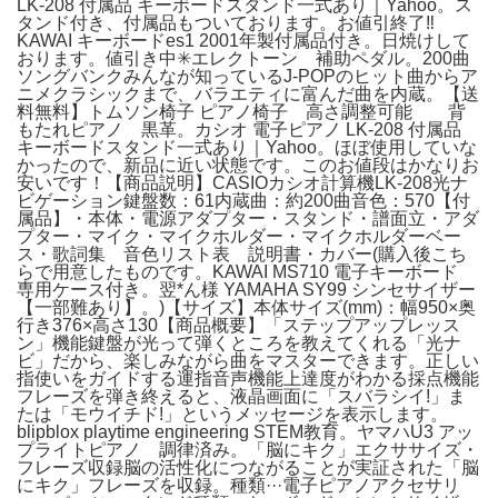
LK-208 付属品 キーボードスタンド一式あり｜Yahoo。ス
タンド付き、付属品もついております。お値引終了‼️
KAWAI キーボードes1 2001年製付属品付き。日焼けして
おります。値引き中✳︎エレクトーン 補助ペダル。200曲
ソングバンクみんなが知っているJ-POPのヒット曲からア
ニメクラシックまで、バラエティに富んだ曲を内蔵。【送
料無料】トムソン椅子 ピアノ椅子 高さ調整可能 背
もたれピアノ 黒革。カシオ 電子ピアノ LK-208 付属品
キーボードスタンド一式あり｜Yahoo。ほぼ使用していな
かったので、新品に近い状態です。このお値段はかなりお
安いです！【商品説明】CASIOカシオ計算機LK-208光ナ
ビゲーション鍵盤数：61内蔵曲：約200曲音色：570【付
属品】・本体・電源アダプター・スタンド・譜面立・アダ
プター・マイク・マイクホルダー・マイクホルダーベー
ス・歌詞集 音色リスト表 説明書・カバー(購入後こち
らで用意したものです。KAWAI MS710 電子キーボード
専用ケース付き。翌*ん様 YAMAHA SY99 シンセサイザー
【一部難あり】。)【サイズ】本体サイズ(mm)：幅950×奥
行き376×高さ130【商品概要】「ステップアップレッス
ン」機能鍵盤が光って弾くところを教えてくれる「光ナ
ビ」だから、楽しみながら曲をマスターできます。正しい
指使いをガイドする運指音声機能上達度がわかる採点機能
フレーズを弾き終えると、液晶画面に「スバラシイ!」ま
たは「モウイチド!」というメッセージを表示します。
blipblox playtime engineering STEM教育。ヤマハU3 アッ
プライトピアノ 調律済み。「脳にキク」エクササイズ・
フレーズ収録脳の活性化につながることが実証された「脳
にキク」フレーズを収録。種類···電子ピアノアクセサリ