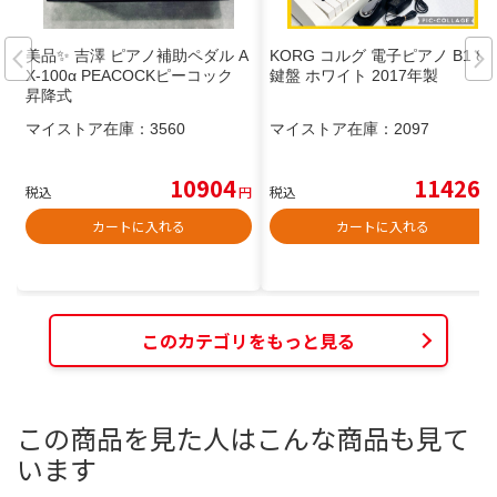
美品✨ 吉澤 ピアノ補助ペダル A
KORG コルグ 電子ピアノ B1 88
X-100α PEACOCKピーコック
鍵盤 ホワイト 2017年製
昇降式
マイストア在庫：
3560
マイストア在庫：
2097
10904
11426
税込
円
税込
円
カートに入れる
カートに入れる
このカテゴリをもっと見る
この商品を見た人はこんな商品も見て
います