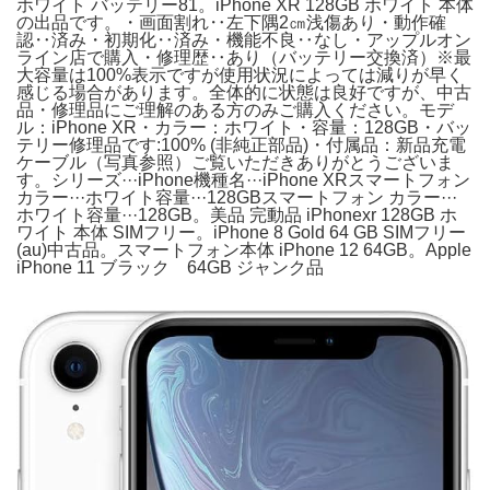
ホワイト バッテリー81。iPhone XR 128GB ホワイト 本体
の出品です。・画面割れ‥左下隅2㎝浅傷あり・動作確
認‥済み・初期化‥済み・機能不良‥なし・アップルオン
ライン店で購入・修理歴‥あり（バッテリー交換済）※最
大容量は100%表示ですが使用状況によっては減りが早く
感じる場合があります。全体的に状態は良好ですが、中古
品・修理品にご理解のある方のみご購入ください。モデ
ル：iPhone XR・カラー：ホワイト・容量：128GB・バッ
テリー修理品です:100% (非純正部品)・付属品：新品充電
ケーブル（写真参照）ご覧いただきありがとうございま
す。シリーズ···iPhone機種名···iPhone XRスマートフォン
カラー···ホワイト容量···128GBスマートフォン カラー···
ホワイト容量···128GB。美品 完動品 iPhonexr 128GB ホ
ワイト 本体 SIMフリー。iPhone 8 Gold 64 GB SIMフリー
(au)中古品。スマートフォン本体 iPhone 12 64GB。Apple
iPhone 11 ブラック 64GB ジャンク品