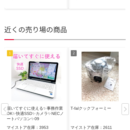
近くの売り場の商品
届いてすぐに使える✨事務作業
T-falクックフォーミー
OK✨快適SSD✨カメラ✨NECノ
ートパソコン✨09
マイストア在庫：
3953
マイストア在庫：
2611