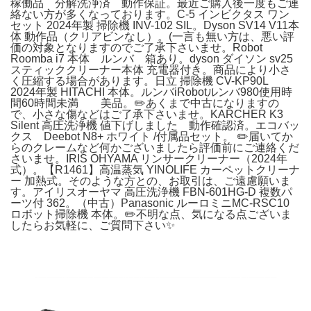
稼働品 分解洗浄済 動作保証。最近ご購入後一度もご連
絡ない方が多くなっております。C-5 インビクタス ワン
セット 2024年製 掃除機 INV-102 SIL。Dyson SV14 V11本
体 動作品（クリアビンなし）。(一言も無い方は、悪い評
価の対象となりますのでご了承下さいませ。Robot
Roomba i7 本体 ルンバ 箱あり。dyson ダイソン sv25
スティッククリーナー本体 充電器付き。商品により小さ
く圧縮する場合があります。日立 掃除機 CV-KP90L
2024年製 HITACHI 本体。ルンバiRobotルンバ980使用時
間60時間未満 美品。✏️あくまで中古になりますの
で、小さな傷などはご了承下さいませ。KARCHER K3
Silent 高圧洗浄機 値下げしました 動作確認済。エコバッ
クス Deebot N8+ ホワイト /付属品セット。 ✏️届いてか
らのクレームなど何かございましたら評価前にご連絡くだ
さいませ。IRIS OHYAMA リンサークリーナー（2024年
式）。【R1461】高温蒸気 YINOLIFE カーペットクリーナ
ー 加熱式。そのような方との、お取引は、ご遠慮願いま
す。アイリスオーヤマ 高圧洗浄機 FBN-601HG-D 複数パ
ーツ付 362。（中古）Panasonic ルーロミニMC-RSC10
ロボット掃除機 本体。✏️不明な点、気になる点ございま
したらお気軽に、ご質問下さい✨