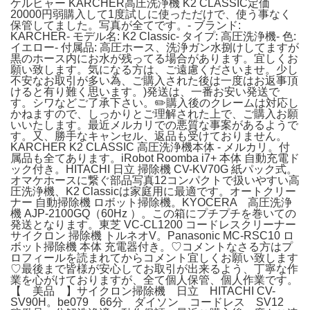
ケルヒャー KARCHER高圧洗浄機 K2 CLASSIC定価
20000円弱購入して1度試しに使っただけで、使う事なく
保管してました。写真が全てです。- ブランド:
KARCHER- モデル名: K2 Classic- タイプ: 高圧洗浄機- 色:
イエロー- 付属品: 高圧ホース、洗浄ガン水捌けしてますが
黒のホース内にお水が残ってる場合があります。宜しくお
願い致します。気になる方は、ご遠慮くださいませ。少し
不安なお取引が多い為、ご購入された後は一度はお返事頂
けると有り難く思います。)発送は、一番お安い発送で
す。シワなどご了承下さい。✏️購入後のクレームは対応し
かねますので、しっかりとご理解された上で、ご購入お願
いいたします。最近メルカリでの悪質な事案があるようで
す。又、勝手なキャンセル、返品も受けておりません。
KARCHER K2 CLASSIC 高圧洗浄機本体 - メルカリ。付
属品も全てあります。iRobot Roomba i7+ 本体 自動充電ド
ック付き。HITACHI 日立 掃除機 CV-KV70G 紙パック式。
オマケホースに繋ぐ部品写真12コンパクトで扱いやすい高
圧洗浄機、K2 Classicは家庭用に最適です。オートクリー
ナー 自動掃除機 ロボット掃除機。KYOCERA 高圧洗浄
機 AJP-2100GQ（60Hz ）。この箱にプチプチを巻いての
発送となります。東芝 VC-CL1200 コードレスクリーナー
サイクロン 掃除機 トルネオV。Panasonic MC-RSC10 ロ
ボット掃除機 本体 充電器付き。♡コメントなさる方はプ
ロフィールを読まれてからコメント宜しくお願い致します
♡最後まで皆様が安心してお取引が出来るよう、丁寧な作
業を心がけておりますが、全て個人保管、個人作業です。
【 美品 】サイクロン掃除機 日立 HITACHI CV-
SV90H。be079 66分 ダイソン コードレス SV12