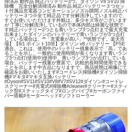
掃済み 動作品 純正バッテリー3つ。ダイソン V8 SV10 掃
除機 完全分解清掃済み 動作品 純正バッテリー３つセッ
ト付属品充電器コンビネーションノズル隙間ノズル純正バ
ッテリー３つ※全て純正品です分解洗浄していますので、
すぐお使いいただけます外観は、多少キズ等がございます
が 丁寧に分解洗浄しているので本体内部は綺麗な状態で
す純正バッテリー2つとも青いランプ3つ点灯まで最大充電
出来ましたダイソンのバッテリーで青いランプが3つ点灯
している場合は、**「充電量が高い」**状態です。楽天市
場】【6/1 ポイント10倍】ダイソン v8 バッテリー 【PSE
適合。これは、使用中のバッテリー残量表示で「高」であ
ることを示し、一般的に使用時間が長くなります青いラン
プ3つ点灯(使用中)使用中、青いランプ3つが点灯している
場合、バッテリー残量が豊富で、比較的長時間使用できる
ことを示します中古品になりますで、商品状態は画像にて
確認をお願いいたします#コードレス掃除機#ダイソン掃除
機#マキタ#マキタ互換バッテリー
#Dyson#SV11#SV10#V8#V7#SV12#ダイソン#コードレ
スクリーナー#充電式#掃除機#cleaner#クリーナー#スティ
ック型#スティックタイプ#ロングパイプ#カーボンファイ
バー搭載#モーターヘッド#ソフトローラー