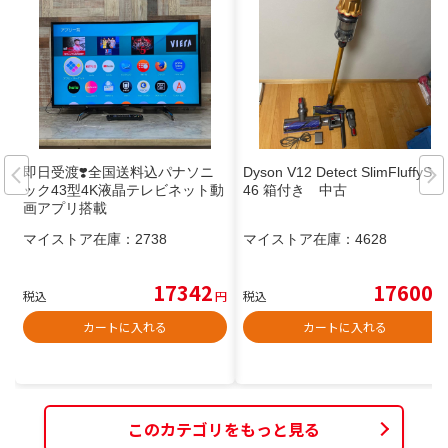
即日受渡❣️全国送料込パナソニ
Dyson V12 Detect SlimFluffySV
ック43型4K液晶テレビネット動
46 箱付き 中古
画アプリ搭載
マイストア在庫：
2738
マイストア在庫：
4628
17342
17600
税込
円
税込
円
カートに入れる
カートに入れる
このカテゴリをもっと見る