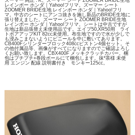
ズーマー 純正 : K。ズーマー シート ZOOMER BRIDE生地
レインボー ホンダ｜Yahoo!フリマ。ズーマー シート
ZOOMER BRIDE生地 レインボー ホンダ｜Yahoo!フリ
マ。中古のシートにアンコ抜きを施し新品のBRIDE生地に
張り替えました。ズーマー シート ZOOMER BRIDE生地
レインボー ホンダ｜Yahoo!フリマ。シートは中古ですが
生地は新品張替え未使用品です。エイプ50,XR50用 ライ
トボアアップKIT 82cc未使用。布生地ですので水が少しで
も浸みこまないようにビニールを中に敷いてあります。
CB400Fシリンダーブロック408ccピストン4個セット。そ
の他付属品等、画像がすべてになりますのでご確認よろし
くお願い致します。CBX400F メッキクラッチカバー。梱
包はプチプチ+巻段ボールにて梱包します。抹*茶様 未使
用 エンジン 配線 説明書付き モンキー125cc。