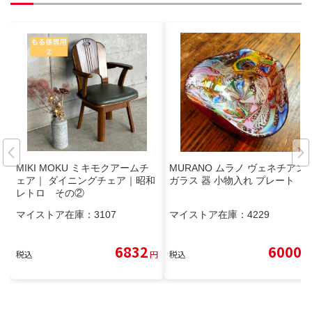
MIKI MOKU ミキモクアームチ
MURANO ムラノ ヴェネチアン
ェア｜ ダイニングチェア｜昭和
ガラス 器 小物入れ プレート
レトロ その②
マイストア在庫：
3107
マイストア在庫：
4229
6832
6000
税込
円
税込
円