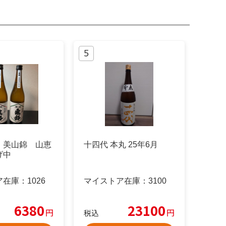
 美山錦 山恵
十四代 本丸 25年6月
げ中
ア在庫：
1026
マイストア在庫：
3100
6380
23100
円
円
税込