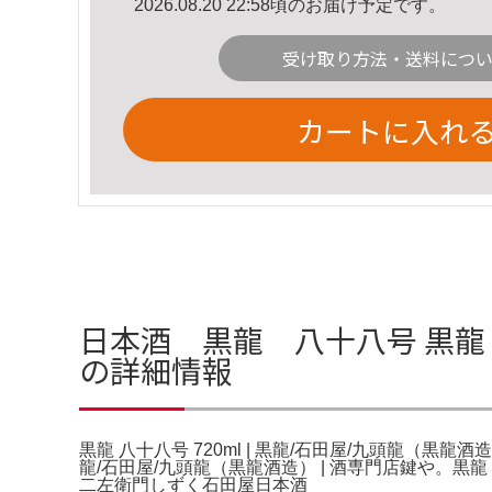
2026.08.20 22:58頃のお届け予定です。
受け取り方法・送料につ
カートに入れ
日本酒 黒龍 八十八号 黒龍 八
の詳細情報
黒龍 八十八号 720ml | 黒龍/石田屋/九頭龍（黒龍酒
龍/石田屋/九頭龍（黒龍酒造） | 酒専門店鍵や。黒
二左衛門しずく石田屋日本酒