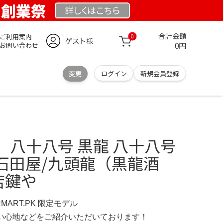
K 創業祭
詳しくは
こちら
合計金額
ご利用案内
0
ゲスト様
0円
お問い合わせ
変更
ログイン
新規会員登録
 八十八号 黒龍 八十八号
黒龍/石田屋/九頭龍（黒龍酒
店鍵や
RMART.PK 限定モデル
の使い心地などをご紹介いただいております！