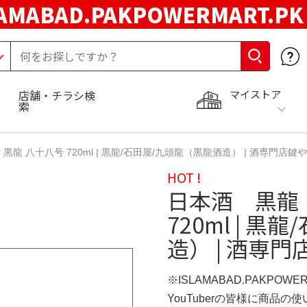
LAMABAD.PAKPOWERMART.P
マイストア
店舗・チラシ検
索
龍 八十八号 720ml | 黒龍/石田屋/九頭龍（黒龍酒造） | 酒専門店鍵や
HOT !
日本酒 黒龍
720ml | 
造） | 酒専門
※ISLAMABAD.PAKPOWE
YouTuberの皆様に商品