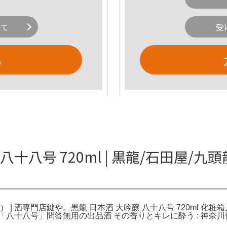
いて
受
る
十八号 720ml | 黒龍/石田屋/九
造） | 酒専門店鍵や。黒龍 日本酒 大吟醸 八十八号 720ml 化粧箱
龍「八十八号」問答無用の出品酒 その香りとキレに酔う : 神奈