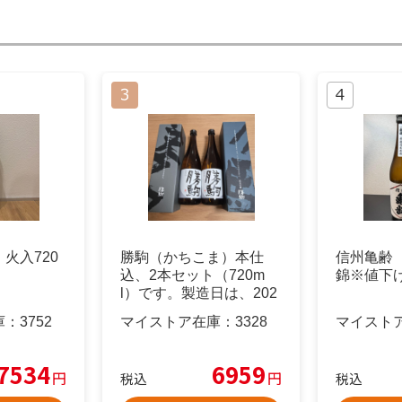
火入720
勝駒（かちこま）本仕
信州亀齢
込、2本セット（720m
錦※値下
l）です。製造日は、202
5年の5月
庫：
3752
マイストア在庫：
3328
マイスト
7534
6959
円
円
税込
税込