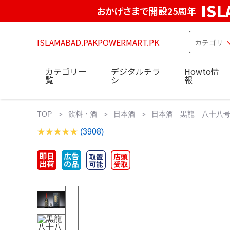
IS
おかげさまで開設25周年
ISLAMABAD.PAKPOWERMART.PK
カテゴリ一
デジタルチラ
Howto情
覧
シ
報
TOP
飲料・酒
日本酒
日本酒 黒龍 八十八号 黒
(3908)