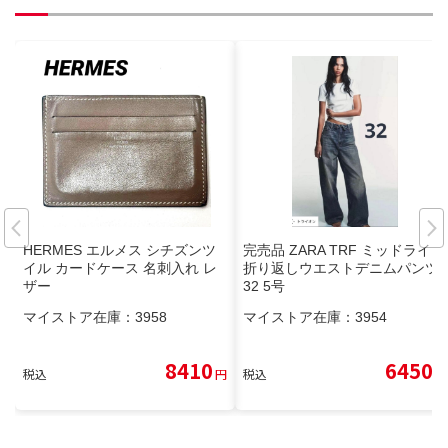
HERMES エルメス シチズンツ
完売品 ZARA TRF ミッドライズ
イル カードケース 名刺入れ レ
折り返しウエストデニムパンツ
ザー
32 5号
マイストア在庫：
3958
マイストア在庫：
3954
8410
6450
税込
円
税込
円