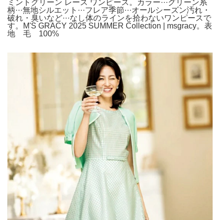
ミントグリーン レース ワンピース。カラー···グリーン系
柄···無地シルエット···フレア季節···オールシーズン汚れ・
破れ・臭いなど···なし体のラインを拾わないワンピースで
す。M'S GRACY 2025 SUMMER Collection | msgracy。表
地 毛 100%