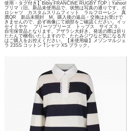
使用・タグ付き】Bibiy FRANCINE RUGBY TOP｜Yahoo!
フリマ（旧。新品未使用品で、状態は写真の通りです。ポ
ロシャツ カスタムスリムフィット ラルフローレン 真
贋QR 新品未開封 M。購入後の返品・交換はお受けで
きませんので、必ず画像にて細部をご確認ください。イッ
セイミヤケ プリーツプリーズ トップス サイズ３。
自宅保管品となります。アザラシ大好き。発送の際は折り
たたんで梱包いたしますので、たたみジワなど気になる方
はご購入をお控えください。【未使用級】メゾンマルジェ
ラ 23SS コットン Tシャツ XS ブラック。