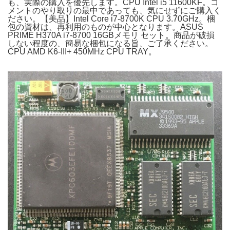
も、実際の購入を優先します。CPU Intel i5 11600KF。コ
メントのやり取りの最中であっても、気にせずにご購入く
ださい。【美品】Intel Core i7-8700K CPU 3.70GHz。梱
包の資材は、再利用のものが中心となります。ASUS
PRIME H370A i7-8700 16GBメモリ セット。商品が破損
しない程度の、簡易な梱包になる旨、ご了承ください。
CPU AMD K6-III+ 450MHz CPU TRAY。