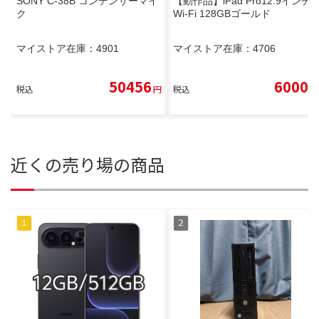
SONY C-38B コンデンサーマイ
【動作品】iPad Pro12.9インチ
ク
Wi-Fi 128GBゴールド
マイストア在庫：
4901
マイストア在庫：
4706
50456
6000
税込
円
税込
円
近くの売り場の商品