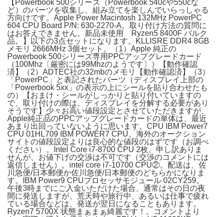
【Powerbook 500シリーズ（Powerbook 540cや550cな
ど）のパーツを収集し、組み立てを楽しんでいらっしゃる
方向けです。Apple Power Macintosh 132MHz PowerPC
604 CPU Board P/N: 630-2270-A。取り付け方法の質問に
はお答えできません。新品未使用 Ryzen5 8400F バルク
品。】以下の3点セットになります。KLLISRE DDR4 8GB
メモリ 2666MHz 3個セット。（1）Apple 純正の
Powerbook 500シリーズ専用PPCアップグレードカード
（100Mhz〔厳密には99Mhzのようです〕）【動作確認
済】（2）ADTEC社の32mbのメモリ【動作確認済】（3）
「PowerPC」と表記されたパーツ（ディスプレイ上部の
「Powerbook 5xx」の表示の上にシールを貼り合わせたも
の）【おまけ・シールがしっかりと貼り付いていますの
で、取り付けの際は、ディスプレイを分解する必要があり
そうです】少々お高い値段設定とさせていただきますが、
Apple純正品のPPCアップグレードカードの単体は、最近
あまり出回っていないように思います。CPU IBM Power7
CPU 01HL709 IBM POWER7 CPU。海外のオークション
サイトの値段設定よりは良心的な値段のはずです（お調べ
ください）。Intel Core i7-8700 CPU 2枚。申し訳ありま
せんが、お値下げの交渉は不可です（交渉のコメントには
返信しません）。intel core i7-10700 CPU②。配送は、佐
川急便/日本郵便か佐川急便/日本郵便のどちらかになりま
す。IBM Power9 CPUプロセッサモジュール 02CY259。
午後3時までにご入金いただけた場合、通常はその日の夜
間に発送しますが、荒天時や旅行中、あるいは仕事で疲れ
ている場合などは、発送が翌日になることもあります。
Ryzen7 5700X 状態まぁまぁ綺麗です！。コメントより