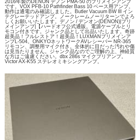
2016年製のDENON デノン PMA-50 のプリメインアンプ
です。VOX PFB-10 Pathfinder Bass 10 ベース用アンプ。
動作は通電のみ確認しました。Butler Vacuum BW III イン
テグレーテッドアンプ。ノークレームノーリターンでよろ
しくお願いいたします。デノン / デンオン(DENON)|プリ
メインアンプ|【ハードオフ公式通販。電源ケーブルとリ
モコン付きです。ジャンク品として出品いたします。奇跡
超美品！フルレストア！超美品！LUXMANプリメインア
ンプL-504。ONKYOネットワークAVレシーバー NR-365
リモコン、調整用マイク付き。全体的に目だった汚れや傷
は見当たりません。ジャンク品なのでご理解の上、神経質
な方はご遠慮ください。dbx 286s マイクプリアンプ。
Victor AX-K55 ステレオミキシングアンプ。