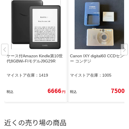
ケース付Amazon Kindle第10世
Canon IXY digital60 CCDセンサ
代8GBWi-FIモデルJ9G29R
ー コンデジ
マイストア在庫：
1419
マイストア在庫：
1005
6666
7500
税込
円
税込
円
近くの売り場の商品