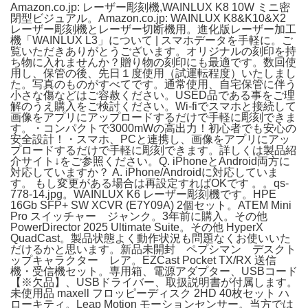
Amazon.co.jp: レーザー彫刻機,WAINLUX K8 10W ミニ密
閉型ビジュアル。Amazon.co.jp: WAINLUX K8&K10&X2
レーザー彫刻機とレーザー切断機用。進化版レーザー加工
機「WAINLUX L3」について | スマホデータを手軽に。ご
覧いただきありがとうございます。オリジナルの刻印を持
ち物に入れませんか？贈り物の刻印にも最適です。数回使
用し、保管の後、先日１度使用（試運転程度）いたしまし
た。写真のものがすべてです。通常使用、自宅保管に伴う
小さな傷などはご容赦ください。USED品である事をご理
解のうえ購入をご検討ください。Wi-fiでスマホと接続して
画像をアプリにアップロードするだけで手軽に彫刻できま
す。・コンパクトで3000mWの高出力！初心者でも安心の
安全設計！・スマホ、PCと連携し、画像をアプリにアッ
プロードするだけで手軽に彫刻できます。詳しくは製品紹
介サイト↓をご参照ください。Q. iPhoneとAndroid両方に
対応していますか？ A. iPhone/Androidに対応していま
す。 もし変更がある場合は再設定すればOKです 。。qs-
778-14.jpg。WAINLUX K6 レーザー彫刻機です。HPE
16Gb SFP+ SW XCVR (E7Y09A) 2個セット。ATEM Mini
Pro スイッチャー ジャンク。3年前に購入。その他
PowerDirector 2025 Ultimate Suite。その他 HyperX
QuadCast。製品状態よく動作状況も問題なくお使いいた
だけるかと思います。新品未開封 ペプシマン デスクト
ップキャラクター レア。EZCast Pocket TX/RX 送信
機・受信機セット。専用箱、電源アダプター、USBコード
【※欠品】、USBドライバー、取扱説明書が付属します。
未使用品 maxell フロッピーディスク 2HD 40枚セット ハ
ローキティ。Leap Motion モーションセンサー。当方では