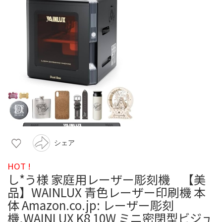
シェア
HOT !
し*う様 家庭用レーザー彫刻機 【美
品】WAINLUX 青色レーザー印刷機 本
体 Amazon.co.jp: レーザー彫刻
機,WAINLUX K8 10W ミニ密閉型ビジュ