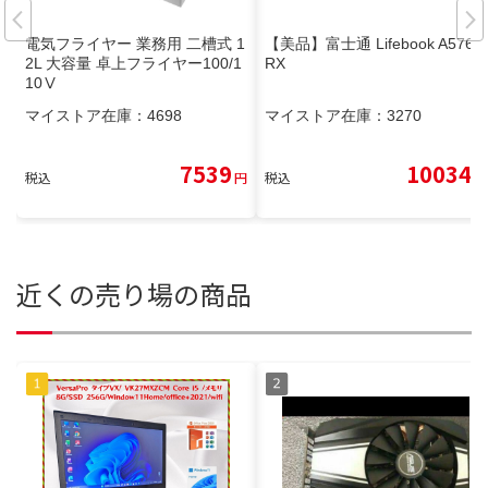
電気フライヤー 業務用 二槽式 1
【美品】富士通 Lifebook A576/
2L 大容量 卓上フライヤー100/‎1
RX
10Ⅴ
マイストア在庫：
4698
マイストア在庫：
3270
7539
10034
税込
円
税込
円
近くの売り場の商品