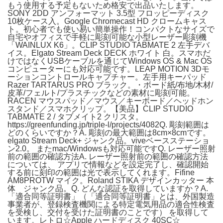
もう使用する予定もないため格安で出品いたします。
SONY 2DD アンフォーマット 3.5型 フロッピーディスク
10枚ケース入。Google Chromecast HD クロームキャス
ト。初心者でも使い易い簡単操作！コンパクトなサイズで
自宅やオフィスで手軽に彫刻可能な小型レーザー彫刻機
「WAINLUX K6」。CLIP STUDIO TABMATE 2 左手デバ
イス。Elgato Stream Deck DECK ホワイト 白。スマホだ
けではなくUSBケーブルを通じてWindows OS & Mac OS
コンピューターにも対応可能です。LEAP MOTION 3Dモ
ーションコントロールキャプチャー。左手用キーパッド
Razer TARTARUS PRO ブラック。・ボード紙/布地/木材/
皮革/フェルト/プラスチックなどの素材に彫刻可能。
RACEN マウスパッド／マウス／キーボード／ヘッドホン
スタンド／スマホクリップ。【美品】CLIP STUDIO
TABMATE 2 / タブメイト2 クリスタ。
https://greenfunding.jp/triple-l/projects/4082Q. 彫刻範囲は
どのくらいですか？A. 彫刻の最大範囲は8cm×8cmです。
elgato Stream Deck+ ジャンク品。viveベースステーショ
ン2.0。 またmac/Windowsも対応可能ですQ. レーザー照射
前の範囲の確認方法A. レーザー照射前の範囲の確認方法
については、 アプリで情報などを設定完了し、確認開始
する前に刻印の範囲は光で表示してくれます。Fifine
AM8PROTW マイク。Roland STIKA デザインカッター 本
体 ジャンク品。Q. どんな認証を取得していますか？A.
「適合同等証明書」（「適合同等証明書」とは、外国製造
事業者が、登録検査機関による特定電気⽤品の適合性検査
を受検し、交付を受けた証明書のことです） を取得して
います。レトロ☆Apple ハードディスク 40SC☆