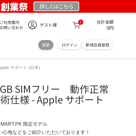
K 創業祭
詳しくは
こちら
合計金額
ご利用案内
0
ゲスト様
0円
お問い合わせ
変更
ログイン
新規会員登録
Apple サポート (日本)
128GB SIMフリー 動作正常
- 技術仕様 - Apple サポート
RMART.PK 限定モデル
の使い心地などをご紹介いただいております！