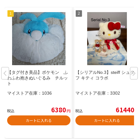
【タグ付き美品】ポケモン ふ
【シリアルNo.3】steiff シュタイ
わふわ抱きぬいぐるみ チルッ
フ キティ コラボ
ト
マイストア在庫：
1036
マイストア在庫：
3302
6380
61440
税込
円
税込
円
カートに入れる
カートに入れる