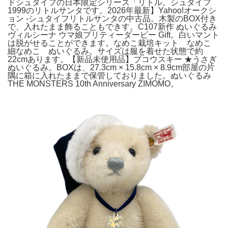
ドシュタイフの日本限定シリーズ「リトル。シュタイフ
1999のリトルサンタです。2026年最新】Yahoo!オークシ
ョン -シュタイフリトルサンタの中古品。木製のBOX付き
で、入れたまま飾ることもできす。C107新作 ぬいぐるみ
ヴィルシーナ ウマ娘プリティーダービー Gift。白いマント
は脱がせることができます。なめこ栽培キット なめこ
細なめこ ぬいぐるみ。サイズは服を着せた状態で約
22cmあります。【新品未使用品】ブコウスキー ★うさぎ
ぬいぐるみ。BOXは、27.3cm × 15.8cm × 8.9cm部屋の片
隅に箱に入れたままで保管しておりました。ぬいぐるみ
THE MONSTERS 10th Anniversary ZIMOMO。