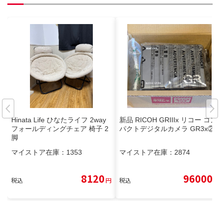
Hinata Life ひなたライフ 2way
新品 RICOH GRIIIx リコー コン
フォールディングチェア 椅子 2
パクトデジタルカメラ GR3x②
脚
マイストア在庫：
1353
マイストア在庫：
2874
8120
96000
税込
円
税込
円