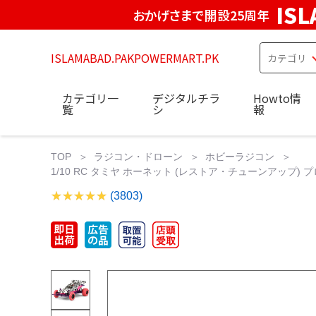
IS
おかげさまで開設25周年
ISLAMABAD.PAKPOWERMART.PK
カテゴリ一
デジタルチラ
Howto情
覧
シ
報
TOP
ラジコン・ドローン
ホビーラジコン
1/10 RC タミヤ ホーネット (レストア・チューンアップ) プロポ
(3803)