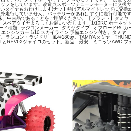
ンナップをしています。改造点スポーツチューンモーターに交換
古いタイヤもお付けします)ナット類はアルマイトレッドに交
は屋外走行していません。バッテリーがあればすぐに走行可能で
味、中古品であることをご理解ください。【ブランド】タミヤ
アタイヤよろしくお願いいたします。1/10RC ホーネット （
...ラジコンメーカー...タミヤタイプ...オフロードRCカーラジコン.
コン エンジンカー 1/10 スカイライン 予備エンジン付き。タミ
.5T。ラジコン・ラジドリ・風神180sx。TAMIYAタミヤ THUNDE
STとREV0Xジャイロのセット。新品 最安 ミニッツAWD フェア