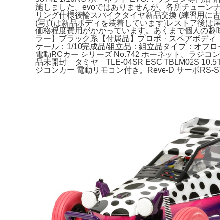
施しました。evoではありませんが、各所チュー
リング仕様後輪スパイクタイヤ新品交換 (練習用に
(写真は新品ボディを装着しています)レストア後
価格程度費用がかかっています。あくまで個人の趣
ラー】ブラック系【付属品】プロポ・スペアボディ・スペ
ケール：1/10完成品/組立品：組立品タイプ：オフロード種類
電動RCカー シリーズ No.742 ホーネット。ラジ
品未開封 タミヤ TLE-04SR ESC TBLM02S 10
ジコンカー 電動リモコン付き。Reve-D サーボRS-