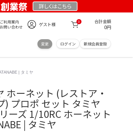
K 創業祭
詳しくは
こちら
合計金額
ご利用案内
0
ゲスト様
0円
お問い合わせ
変更
ログイン
新規会員登録
ANABE | タミヤ
タミヤ ホーネット (レストア・
) プロポ セット タミヤ
ーズ 1/10RC ホーネット
ANABE | タミヤ