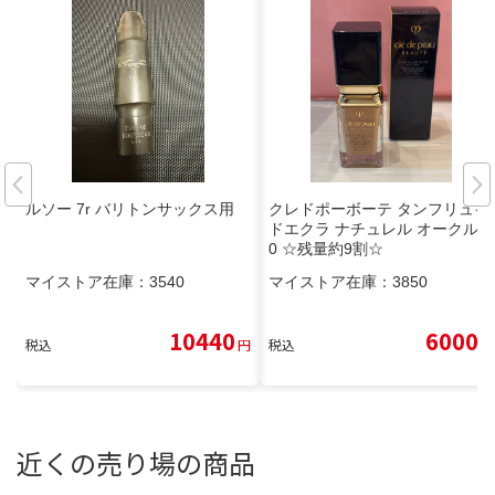
ルソー 7r バリトンサックス用
クレドポーボーテ タンフリュイ
ドエクラ ナチュレル オークル2
0 ☆残量約9割☆
マイストア在庫：
3540
マイストア在庫：
3850
10440
6000
税込
円
税込
円
近くの売り場の商品