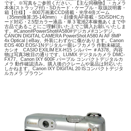
です。※写真をご参照ください。【主な同梱物】・カメラ
本体(ストラップ付)・SDカード・ケーブル・取扱説明書・
箱【仕様】・800万画素CCD搭載・光学4倍ズーム
（35mm換算:35-140mm）・顔優先AF搭載・SD/SDHCカ
ード対応・2.5型カラー液晶・単３電池2本稼働あくまで中
古品であることにご理解頂いた上でご購入お願いいたしま
す。#Canon#PowerShot#A580#デジカメ#コンデジ。
CANON DIGITAL CAMERA PowerShot A580 Ai AF 8MP
4x Optical | eBay。外装にわずかに傷があります。Canon
EOS 40D EOS/-1Nデジタル一眼レフカメラ 作動未確認。
カシオ CASIO EXILIM EX-H15 シルバー ＃A378。内容
物は写真3枚目の通りです。LUMIX デジタルカメラ DMC-
FX77。Canon IXY 600F パープル コンパクトデジタルカ
メラ 動作確認済み。購入後のクレームや返品は対応いた
しかねます。Canon IXY DIGITAL 20 ISコンパクトデジタ
ルカメラ ブラウン