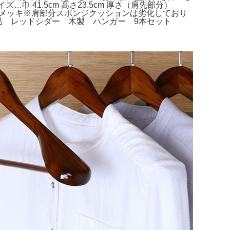
41.5cm 高さ23.5cm 厚さ（肩先部分）
真鍮メッキ※肩部分スポンジクッションは劣化しており
品 レッドシダー 木製 ハンガー 9本セット