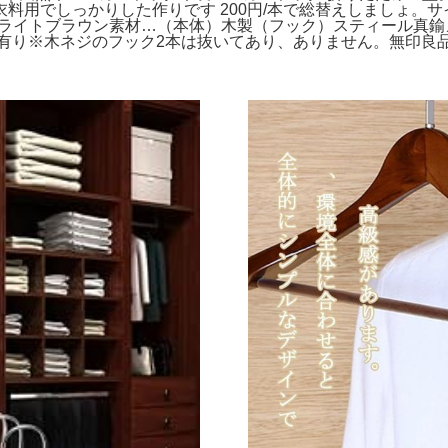
でしっかりした作りです 200円/本で総替えしましょ。サイズ…巾 
本カラー…ライトブラウン素材…（本体）木製（フック）スティール
有り※木ネジのフック2本は抜いてあり、ありません。無印良