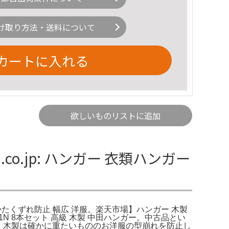
け取り方法・送料について
カートに入れる
欲しいものリストに追加
o.jp: ハンガー 衣類ハンガー
ット かたくずれ防止 幅広 洋服。楽天市場】ハンガー 木製
01N 8本セット 高級 木製 中田ハンガー。中古品とい
型。木製は確かに重たいもののお洋服の型崩れを防止し