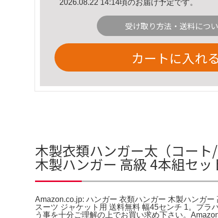
2026.08.22 14:14頃のお届け予定です。
受け取り方法・送料につ
カートに入れ
木製衣類ハンガー太（コート/ジャ
木製ハンガー 高級 4本組セ
Amazon.co.jp: ハンガー 衣類ハンガー 木製
スーツ ジャケット用 送料無料 幅45センチ 1。プラハ
う事を十分ご理解の上でお買い求め下さい。Amaz