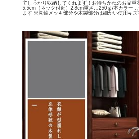
てしっかり収納してくれます！お待ちかねのお品重衣料用
5.5cm（ネック付近）2.8cm重さ…250ｇ/
ます ※真鍮メッキ部分や木製部分は細かい使用キズ