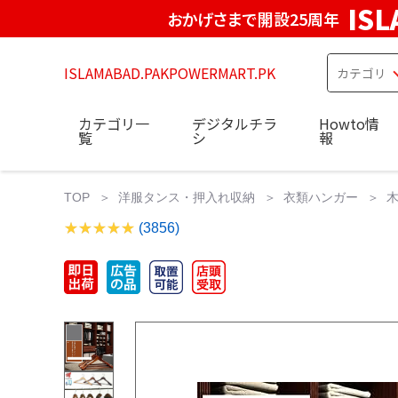
IS
おかげさまで開設25周年
ISLAMABAD.PAKPOWERMART.PK
カテゴリ一
デジタルチラ
Howto情
覧
シ
報
TOP
洋服タンス・押入れ収納
衣類ハンガー
木
(3856)