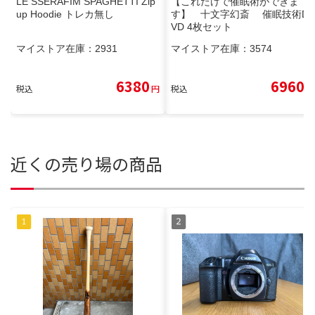
LE SSERAFIM SPAGHETTI Zip
【これだけで催眠術ができま
up Hoodie トレカ無し
す】 十文字幻斎 催眠技術D
VD 4枚セット
マイストア在庫：
2931
マイストア在庫：
3574
6380
6960
税込
円
税込
円
近くの売り場の商品