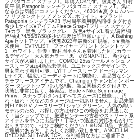
ラ パタゴニア スナップT。即購入OKです。設楽さん 野村
周平 黒 Patagonia シンチラ パタゴニア スナップT。気に
なる点は気軽にコメントください。46304★夏 クロムハー
ツ リブタンクトップ メンズ XL ホワイト。●ブランド
Patagonia シンチラFA23 野村周平着用新品同様 タグ付き
希少 Lサイズ●アイテムFleece Snap-Tフリース スナップ
T●カラー黒色 ブラックグレー 灰色●サイズL 着丈/肩幅/身
幅/袖丈74/56/67/58多少の誤差は許容願います。A Bathing
Apeセットアップ。●状態2023年最新の正規品。○★新品
未使用 CVTVLIST ファイヤープリント タンクトップ
1 ホワイト。俳優・野村周平さんも着用した同じカラー
＆デザイン！大人気カラー「黒」のSNAP-Tに、希少なL
サイズが入荷しました。COMOLI 25ssウールメッシュ ノ
ースリーブsize4新品未使用。ユニセックスデザインで、
男女問わず着用可能。LYFT ノースリーブ ドーベルマン
Lサイズ。幅広いコーディネートに馴染む、高品質なシン
チラフリースアイテムです。Champion チャンピオン ボー
ダー タンクトップ 70s USA製。新品同様のタグ付きで、
状態は非常に良く、極美品。Bode × Nike Scrimmage
Pinny。スナップボタンはすべてスムーズに機能し、汚
れ・破れ・穴などのダメージは一切ありません。新品未開
封FLYING V ノースリーブTシャツ グリーン。人気の高い
モデルのため、お探しの方はぜひこの機会をお見逃しな
く！当ショップでは、厳選ビンテージ古着やストリート系
アイテムを中心に出品中！丁寧かつ迅速な対応を心がけて
おりますので、ぜひご検討ください！※USED品、古着に
ご理解のある方、よろしくお願い致します。ANCELLM
DYED MESH TANK TOP。※神経質な方はご遠慮下さ