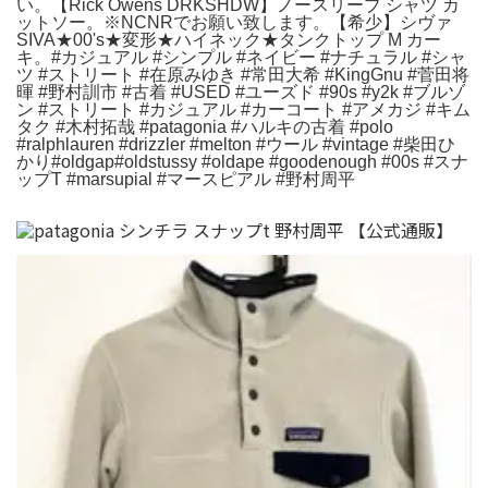
い。【Rick Owens DRKSHDW】ノースリーブ シャツ カ
ットソー。※NCNRでお願い致します。【希少】シヴァ
SIVA★00's★変形★ハイネック★タンクトップ M カー
キ。#カジュアル #シンプル #ネイビー #ナチュラル #シャ
ツ #ストリート #在原みゆき #常田大希 #KingGnu #菅田将
暉 #野村訓市 #古着 #USED #ユーズド #90s #y2k #ブルゾ
ン #ストリート #カジュアル #カーコート #アメカジ #キム
タク #木村拓哉 #patagonia #ハルキの古着 #polo
#ralphlauren #drizzler #melton #ウール #vintage #柴田ひ
かり#oldgap#oldstussy #oldape #goodenough #00s #スナ
ップT #marsupial #マースピアル #野村周平