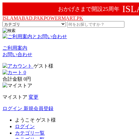
IS
おかげさまで開設25周年
ISLAMABAD.PAKPOWERMART.PK
ご利用案内
お問い合わせ
ゲスト様
0
合計金額
0円
マイストア
変更
ログイン
新規会員登録
ようこそ
ゲスト様
ログイン
カテゴリ一覧