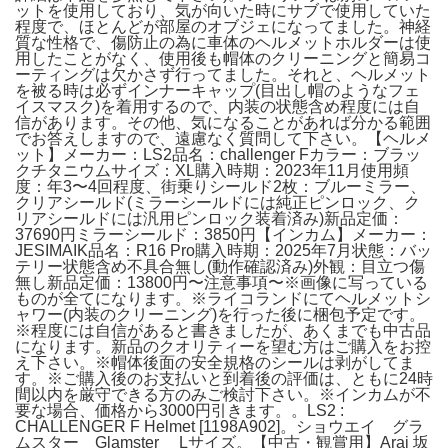
ットを使用しており、気が向いた時にサブで使用していた
程度で、ほとんどが部屋のオブジェになってました。神経
質な性格で、傷防止の為に車体のヘルメットホルダーは使
用したことがなく、使用後も帽体のクリーニングと簡易コ
ーティングは欠かさず行ってました。それと、ヘルメット
を被る時は必ずインナーキャップ(目出し帽のようなフェ
イスマスク)を着用するので、内装の状態含め程度には自
信があります。その他、気になることがあれば分かる範囲
でお答えしますので、遠慮なく質問して下さい。【ヘルメ
ット】メーカー：LS2品名：challenger Fカラー：ブラッ
クチタニウムサイズ：XL購入時期：2023年11月使用頻
度：年3〜4回程度、街乗りシールド2枚：ブルーミラー、
クリアシールド(ミラーシールドには純正ピンロック、ク
リアシールドには汎用ピンロック装着済み)新品定価：
37690円ミラーシールド：3850円【インカム】メーカー：
JESIMAIK品名：R16 Pro購入時期：2025年7月状態：バッ
テリー状態含め不具合無し(動作確認済み)外観：目立つ傷
無し新品定価：13800円〜注意事項〜※画像に写っている
ものが全てになります。※ライコランドにてヘルメットシ
ャワー(内装のクリーニング)を行った後に梱包予定です。
※程度には自信があると書きましたが、あくまでも中古品
になります。新品のクオリティーを望む方はご購入をお控
え下さい。※帽体後面の安全規格のシールは剥がしてま
す。※ご購入後のお支払いと到着後の評価は、ともに24時
間以内を厳守できる方のみご検討下さい。※インカムが不
要な場合、価格から3000円引きます。。LS2 :
CHALLENGER F Helmet [1198A902]。ショウエイ グラ
ムスター Glamster Lサイズ。【中古・観賞用】Arai 坂