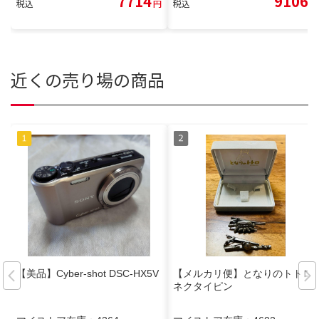
7714
9106
税込
円
税込
円
近くの売り場の商品
【美品】Cyber-shot DSC-HX5V
【メルカリ便】となりのトトロ
ネクタイピン