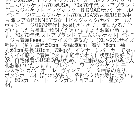
ト/70´s/USA。ビッグマック/カバーオール/ブランケット/
デニム/ジャケット/70´s/USA。70s 70年代 ストアブランド
デニムジャケット ビッグマック。BIGMAC/カバーオール/
ビンテージ/デニムジャケット/70's/USA製/古着/USED/中
古 激レア☆PENNEY’S☆ 【ビッグマック/カバーオール/
ヴィンテージ/1970年代】お探しだった方、気になる方ご
ざいましたら是非ご検討くださいますようお願い致しま
す。70s 70年代 ストアブランド デニムジャケット| ビンテ
ージ古着屋Feeet。◇サイズ◇ 表記なし（XL〜2XLサイズ
程度）（約）肩幅:50cm、身幅:60cm、着丈:78cm、袖
丈:61cm 身長181cm、73kgが、インナーにパーカーでゆっ
たりイイ感じで着用できます経年のわりに状態は良好です
が、自宅保管のUSED品のため、ご理解のある方のみご入
札お願いいたします。フレンチ ワークジャケット モー
ルスキン カバーオール ヴィンテージ。※画像の通り、
ボタンホールにほつれがあり、各部シミ汚れ等はございま
す。80'sカーハート ミシガンチョアコート 星タグ
44。