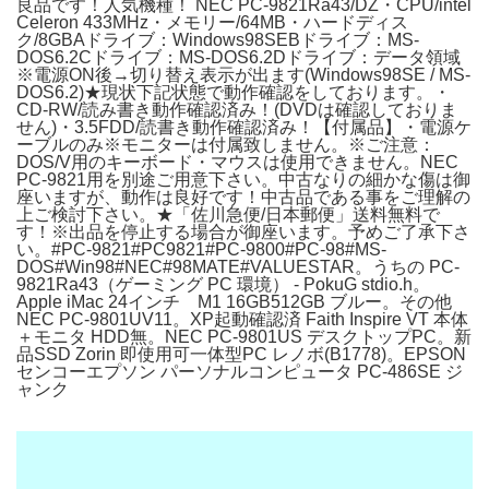
良品です！人気機種！ NEC PC-9821Ra43/DZ・CPU/intel
Celeron 433MHz・メモリー/64MB・ハードディス
ク/8GBAドライブ：Windows98SEBドライブ：MS-
DOS6.2Cドライブ：MS-DOS6.2Dドライブ：データ領域
※電源ON後→切り替え表示が出ます(Windows98SE / MS-
DOS6.2)★現状下記状態で動作確認をしております。・
CD-RW/読み書き動作確認済み！(DVDは確認しておりま
せん)・3.5FDD/読書き動作確認済み！【付属品】・電源ケ
ーブルのみ※モニターは付属致しません。※ご注意：
DOS/V用のキーボード・マウスは使用できません。NEC
PC-9821用を別途ご用意下さい。中古なりの細かな傷は御
座いますが、動作は良好です！中古品である事をご理解の
上ご検討下さい。★「佐川急便/日本郵便」送料無料で
す！※出品を停止する場合が御座います。予めご了承下さ
い。#PC-9821#PC9821#PC-9800#PC-98#MS-
DOS#Win98#NEC#98MATE#VALUESTAR。うちの PC-
9821Ra43（ゲーミング PC 環境） - PokuG stdio.h。
Apple iMac 24インチ M1 16GB512GB ブルー。その他
NEC PC-9801UV11。XP起動確認済 Faith Inspire VT 本体
＋モニタ HDD無。NEC PC-9801US デスクトップPC。新
品SSD Zorin 即使用可一体型PC レノボ(B1778)。EPSON
センコーエプソン パーソナルコンピュータ PC-486SE ジ
ャンク