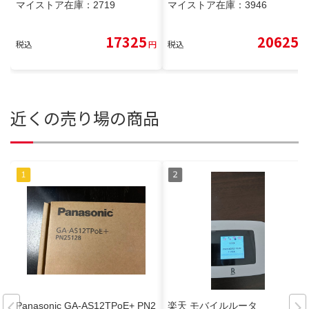
マイストア在庫：
2719
マイストア在庫：
3946
17325
20625
税込
円
税込
円
近くの売り場の商品
Panasonic GA-AS12TPoE+ PN2
楽天 モバイルルータ